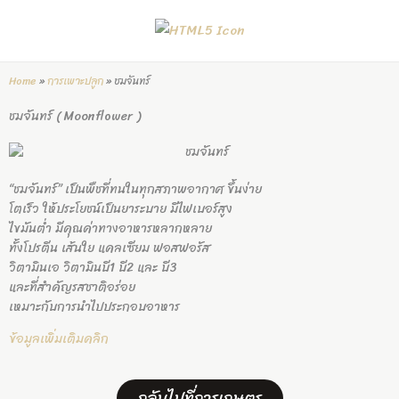
Skip
to
content
Home
»
การเพาะปลูก
»
ชมจันทร์
ชมจันทร์ ( Moonflower )
“ชมจันทร์” เป็นพืชที่ทนในทุกสภาพอากาศ ขึ้นง่าย
โตเร็ว ให้ประโยชน์เป็นยาระบาย มีไฟเบอร์สูง
ไขมันต่ำ มีคุณค่าทางอาหารหลากหลาย
ทั้งโปรตีน เส้นใย แคลเซียม ฟอสฟอรัส
วิตามินเอ วิตามินบี1 บี2 และ บี3
และที่สำคัญรสชาติอร่อย
เหมาะกับการนำไปประกอบอาหาร
ข้อมูลเพิ่มเติมคลิก
กลับไปที่การเกษตร